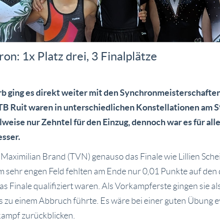
n: 1x Platz drei, 3 Finalplätze
ging es direkt weiter mit den Synchronmeisterschaften
 Ruit waren in unterschiedlichen Konstellationen am Sta
teilweise nur Zehntel für den Einzug, dennoch war es für 
sser.
 Maximilian Brand (TVN) genauso das Finale wie Lillien Sch
em sehr engen Feld fehlten am Ende nur 0,01 Punkte auf den d
as Finale qualifiziert waren. Als Vorkampferste gingen sie als
s zu einem Abbruch führte. Es wäre bei einer guten Übung e
kampf zurückblicken.