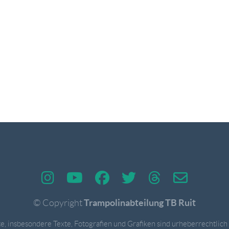
Trampolinabteilung TB Ruit
© Copyright
te, insbesondere Texte, Fotografien und Grafiken sind urheberrechtlich