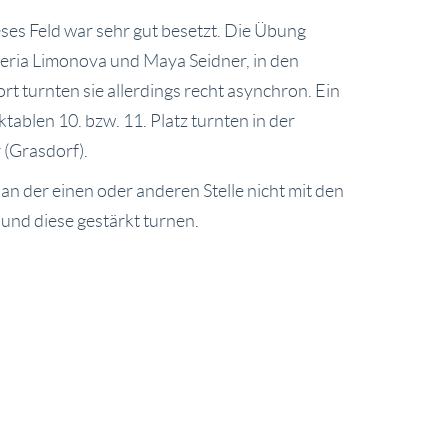
eses Feld war sehr gut besetzt. Die Übung
aleria Limonova und Maya Seidner, in den
t turnten sie allerdings recht asynchron. Ein
tablen 10. bzw. 11. Platz turnten in der
 (Grasdorf).
an der einen oder anderen Stelle nicht mit den
und diese gestärkt turnen.