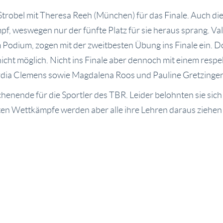
 Strobel mit Theresa Reeh (München) für das Finale. Auch di
mpf, weswegen nur der fünfte Platz für sie heraus sprang. V
odium, zogen mit der zweitbesten Übung ins Finale ein. Dor
icht möglich. Nicht ins Finale aber dennoch mit einem respek
ydia Clemens sowie Magdalena Roos und Pauline Gretzinger
henende für die Sportler des TBR. Leider belohnten sie sich 
en Wettkämpfe werden aber alle ihre Lehren daraus ziehen 