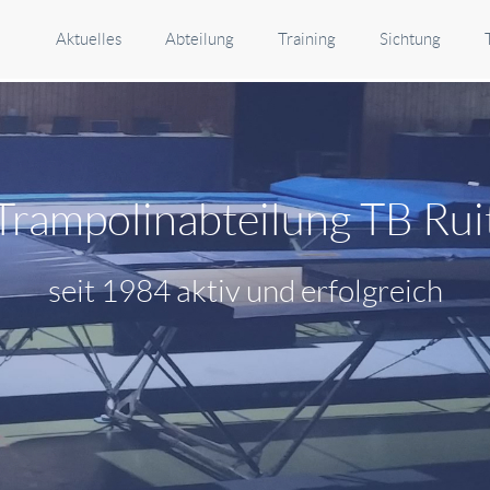
Aktuelles
Abteilung
Training
Sichtung
Trampolinabteilung TB Rui
seit 1984 aktiv und erfolgreich