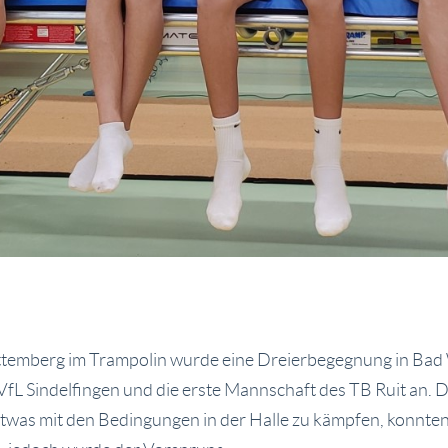
temberg im Trampolin wurde eine Dreierbegegnung in Bad
fL Sindelfingen und die erste Mannschaft des TB Ruit an. 
 etwas mit den Bedingungen in der Halle zu kämpfen, konnten