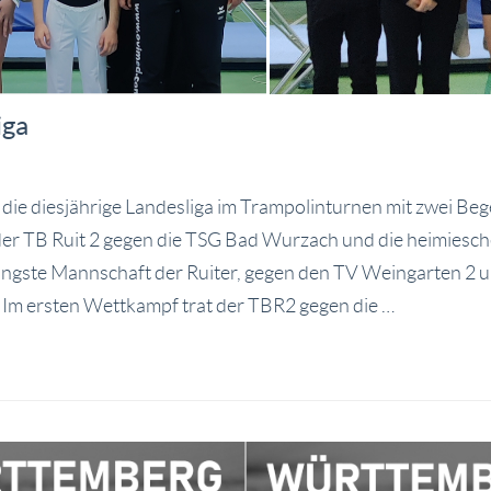
iga
die diesjährige Landesliga im Trampolinturnen mit zwei Beg
der TB Ruit 2 gegen die TSG Bad Wurzach und die heimiesch
jüngste Mannschaft der Ruiter, gegen den TV Weingarten 2 u
Im ersten Wettkampf trat der TBR2 gegen die …