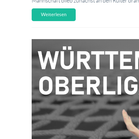
Mannschaft blieb zunächst an den Ruiter dra
Weiterlesen