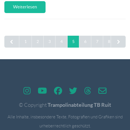
Weiterlesen
1
2
3
4
5
6
7
8
9
Trampolinabteilung TB Ruit
© Copyright
Alle Inhalte, insbesondere Texte, Fotografien und Grafiken sind
urheberrechtlich geschützt.